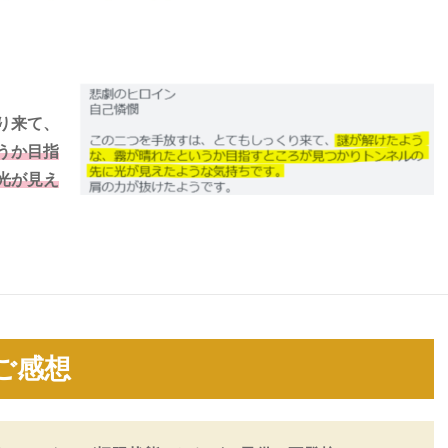
り来て、
うか目指
光が見え
ご感想