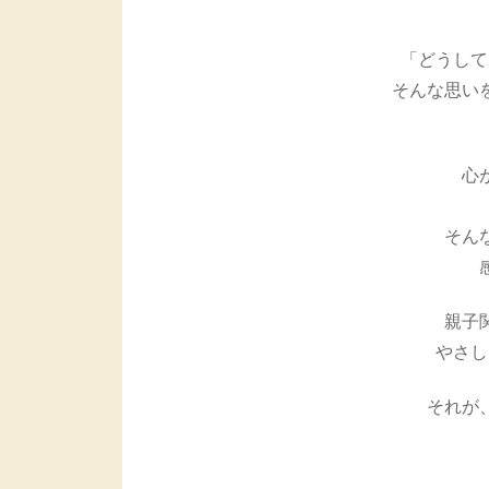
「どうして
そんな思い
心
そん
親子
やさし
それが