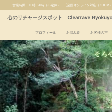
営業時間 10時~20時（不定休） 【全国オンライン対応（ZOOM
心のリチャージスポット Clearrave Ryokuy
プロフィール
お悩み別
お客様の声