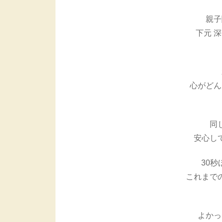
親子
下元 
心がどん
同
安心し
30
これまで
よかっ