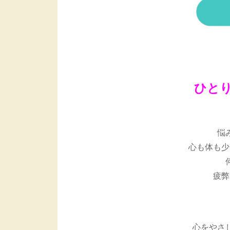
ひと
悩
心も体も少
疲弊
心をやさ